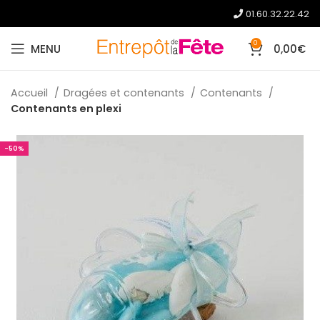
01.60.32.22.42
0
MENU
0,00
€
Accueil
Dragées et contenants
Contenants
Contenants en plexi
-50%