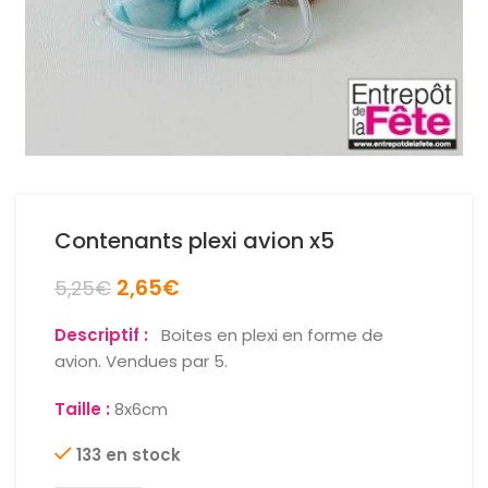
Contenants plexi avion x5
2,65
€
5,25
€
Descriptif :
Boites en plexi en forme de
avion. Vendues par 5.
Taille :
8x6cm
133 en stock