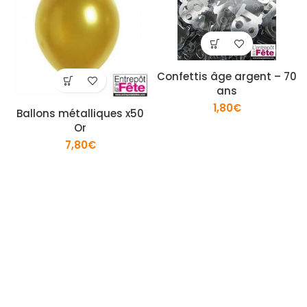
Confettis âge argent – 70
ans
1,80
€
Ballons métalliques x50
Or
7,80
€