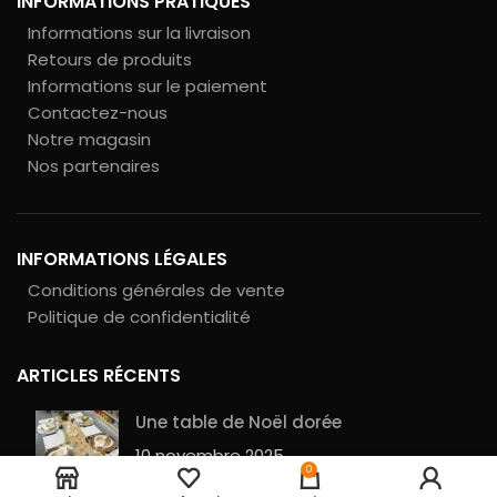
INFORMATIONS PRATIQUES
Informations sur la livraison
Retours de produits
Informations sur le paiement
Contactez-nous
Notre magasin
Nos partenaires
INFORMATIONS LÉGALES
Conditions générales de vente
Politique de confidentialité
ARTICLES RÉCENTS
Une table de Noël dorée
10 novembre 2025
Chiffre
5
0
2,50
€
anniversaire
en