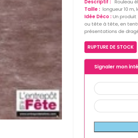
Descriptif :
Rouleau é
Taille :
longueur 10 m, 
Idée Déco :
Un produit 
ou tête à tête, en ten
présentations de drag
RUPTURE DE STOCK
Signaler mon inté