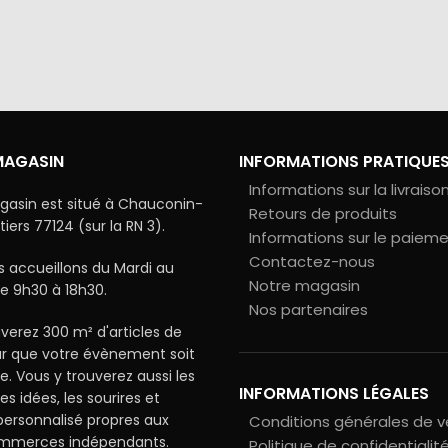
via Colissimo ou retrait
Tous les échanges sur ce 
s notre magasin
cryptés pour assurer la sé
vos données
MAGASIN
INFORMATIONS PRATIQUE
Informations sur la livraiso
gasin est situé à Chauconin-
Retours de produits
ers 77124 (sur la RN 3).
Informations sur le paiem
Contactez-nous
 accueillons du Mardi au
Notre magasin
e 9h30 à 18h30.
Nos partenaires
verez 300 m² d'articles de
ur que votre évènement soit
le. Vous y trouverez aussi les
INFORMATIONS LÉGALES
les idées, les sourires et
 personnalisé propres aux
Conditions générales de 
ommerces indépendants.
Politique de confidentialit