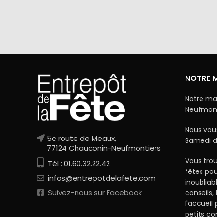
Via Mercanet (BNP PARIBAS) ou
A domicile 
PayPal. Nous ne stockons jamais vos
dan
coordonnées bancaires.
NOTRE 
Notre ma
Neufmonti
Nous vous
5c route de Meaux,
Samedi d
77124 Chauconin-Neufmontiers
Vous trou
Tél : 01.60.32.22.42
fêtes po
infos@entrepotdelafete.com
inoubliab
Suivez-nous sur Facebook
conseils, 
l'accueil
petits c