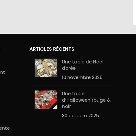
site sont
Contactez-nous au 01.60.32.22.42 ou
curité de
sur notre
page contact
S
ARTICLES RÉCENTS
n
Une table de Noël
dorée
ent
10 novembre 2025
Une table
d’Halloween rouge &
noir
30 octobre 2025
vente
é