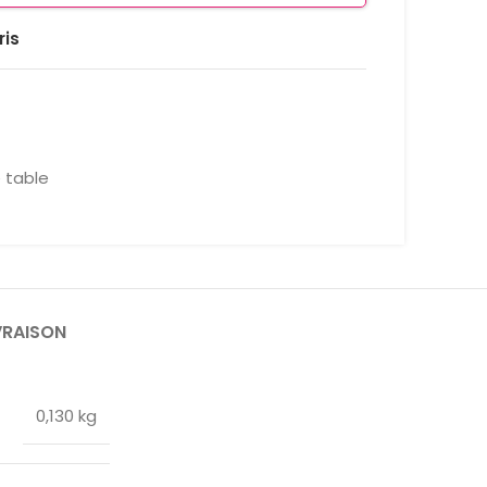
ris
 table
VRAISON
0,130 kg