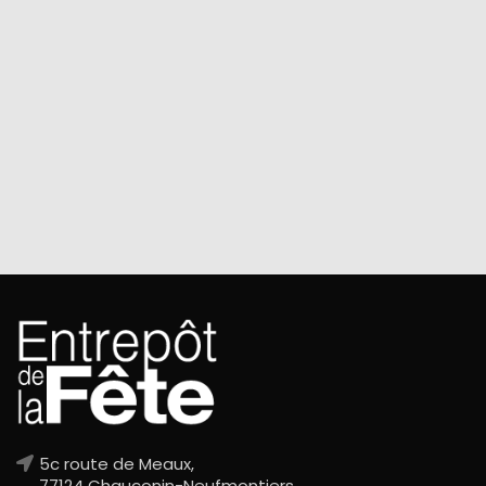
5c route de Meaux,
77124 Chauconin-Neufmontiers