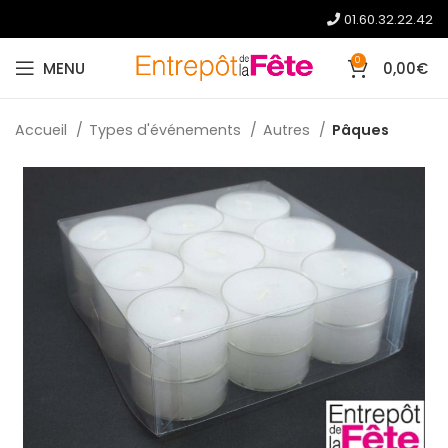
01.60.32.22.42
0
MENU
0,00
€
Accueil
Types d'événements
Autres
Pâques