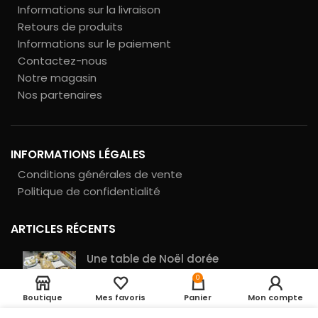
Informations sur la livraison
Retours de produits
Informations sur le paiement
Contactez-nous
Notre magasin
Nos partenaires
INFORMATIONS LÉGALES
Conditions générales de vente
Politique de confidentialité
ARTICLES RÉCENTS
Une table de Noël dorée
Bougies chauffe
7
plat
10 novembre 2025
0
5,65
€
en
transparentes
stock
AJOUTER A
Boutique
Mes favoris
Panier
Mon compte
x18 Blanc