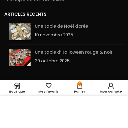
ARTICLES RÉCENTS
Une table de Noël dorée
10 novembre 2025
Une table d’Halloween rouge & noir
30 octobre 2025
Barbe pirate des
Rupture de
0
4,50
€
stock
caraibes
Boutique
Mes favoris
Panier
Mon compte
Entrepot de la fête
2023 RÉALISÉ PAR
GuesHu
|
Plan du site
UTILISATION DES COOKIES
En cliquant sur le
bouton ACCEPTER, vous acceptez le dépôt de
cookies pour vous proposer des produits
pertinents, des fonctions de partage vers les